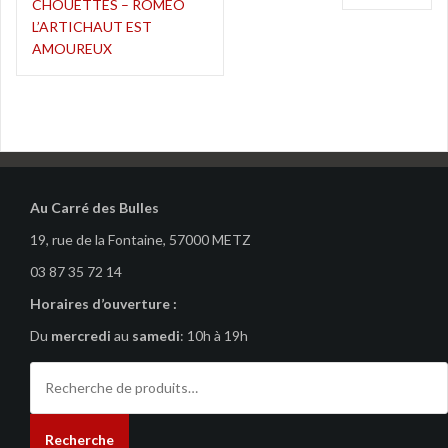
CHOUETTES – ROMEO
de
L’ARTICHAUT EST
l’article
AMOUREUX
Au Carré des Bulles
19, rue de la Fontaine, 57000 METZ
03 87 35 72 14
Horaires d’ouverture :
Du
mercredi
au
samedi
: 10h à 19h
Recherche
pour :
Recherche