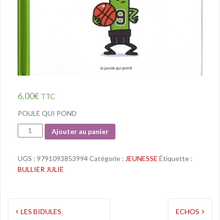
6.00
€
TTC
POULE QUI POND
Quantité
Ajouter au panier
UGS :
9791093853994
Catégorie :
JEUNESSE
Étiquette :
BULLIER JULIE
Navigation
LES BIDULES
ECHOS