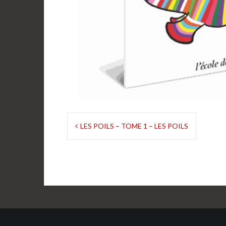
Navigation
LES POILS – TOME 1 – LES POILS
de
l’article