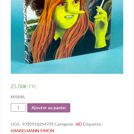
25.00
€
TTC
MISMA
Quantité
Ajouter au panier
UGS :
9782916254739
Catégorie :
BD
Étiquette :
HANSELMANN SIMON