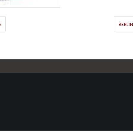
S
BERLI