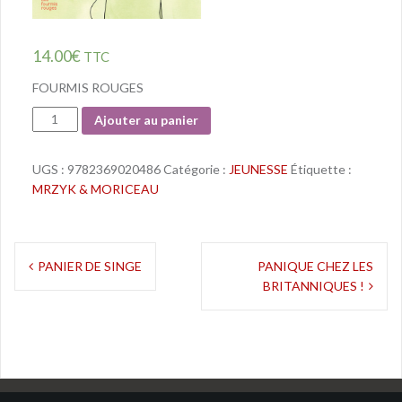
14.00
€
TTC
FOURMIS ROUGES
Quantité
Ajouter au panier
UGS :
9782369020486
Catégorie :
JEUNESSE
Étiquette :
MRZYK & MORICEAU
Navigation
PANIER DE SINGE
PANIQUE CHEZ LES
BRITANNIQUES !
de
l’article