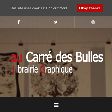
This site uses cookies:
Find out more.
Okay, thanks
Aller
au
Suivez-
Suivez-
Suivez-
nous
nous
nous
contenu
sur
sur
sur
principal
Faebook
Twitter
Instagram