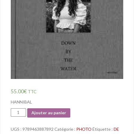
55.00
€
TTC
HANNIBAL
Quantité
Ajouter au panier
UGS :
9789463887892
Catégorie :
PHOTO
Étiquette :
DE