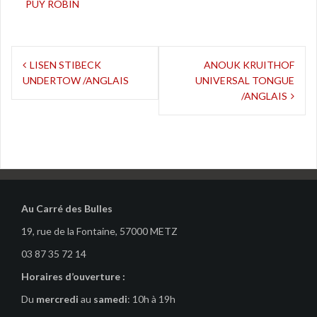
PUY ROBIN
Navigation
LISEN STIBECK
ANOUK KRUITHOF
UNDERTOW /ANGLAIS
UNIVERSAL TONGUE
de
/ANGLAIS
l’article
Au Carré des Bulles
19, rue de la Fontaine, 57000 METZ
03 87 35 72 14
Horaires d’ouverture :
Du
mercredi
au
samedi
: 10h à 19h