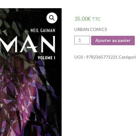
35.00
€
TTC
URBAN COMICS
Quantité
Ajouter au panier
UGS :
9782365771221
Catégori