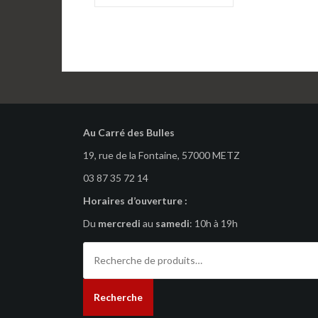
de
l’article
Au Carré des Bulles
19, rue de la Fontaine, 57000 METZ
03 87 35 72 14
Horaires d’ouverture :
Du
mercredi
au
samedi
: 10h à 19h
Recherche
pour :
Recherche