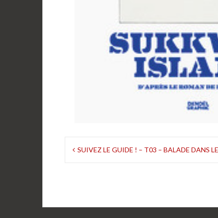
Navigation
SUIVEZ LE GUIDE ! – T03 – BALADE DANS 
de
l’article