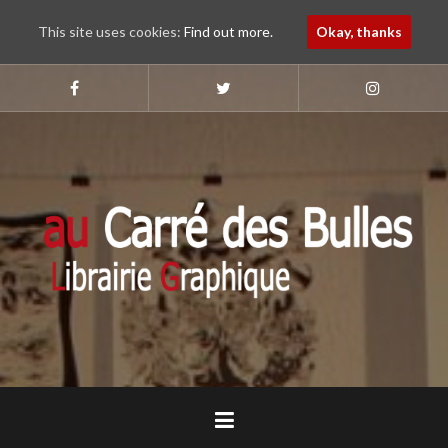
This site uses cookies:
Find out more.
Okay, thanks
Aller
au
Suivez-
Suivez-
Suivez-
nous
nous
nous
contenu
sur
sur
sur
principal
Faebook
Twitter
Instagram