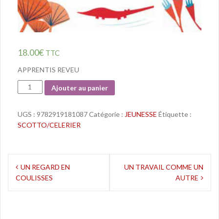
18.00
€
TTC
APPRENTIS REVEU
Quantité
Ajouter au panier
UGS :
9782919181087
Catégorie :
JEUNESSE
Étiquette :
SCOTTO/CELERIER
Navigation
UN REGARD EN
UN TRAVAIL COMME UN
COULISSES
AUTRE
de
l’article