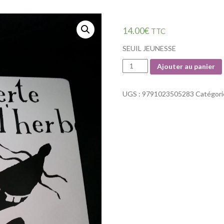
14.00
€
TTC
SEUIL JEUNESSE
Quantité
Ajouter au panier
UGS :
9791023505283
Catégori