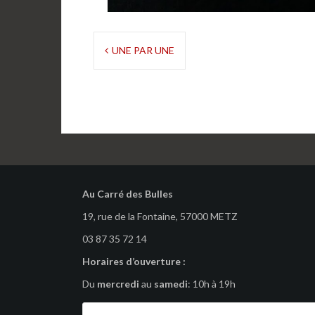
Navigation
UNE PAR UNE
de
l’article
Au Carré des Bulles
19, rue de la Fontaine, 57000 METZ
03 87 35 72 14
Horaires d’ouverture :
Du
mercredi
au
samedi
: 10h à 19h
Recherche