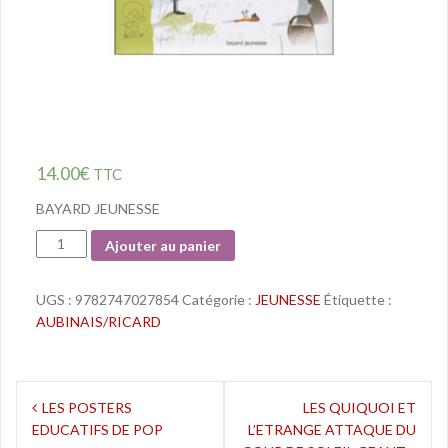
14.00
€
TTC
BAYARD JEUNESSE
Quantité
Ajouter au panier
UGS :
9782747027854
Catégorie :
JEUNESSE
Étiquette :
AUBINAIS/RICARD
Navigation
LES POSTERS
LES QUIQUOI ET
EDUCATIFS DE POP
L’ETRANGE ATTAQUE DU